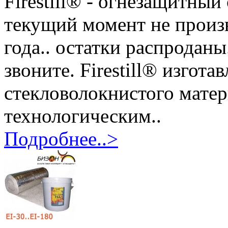
Firestill® - огнезащитны
текущий момент не произв
года.. остатки распродан
звоните. Firestill® изгота
стекловолокнистого мате
технологическим..
Подробнее..>