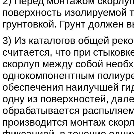
2) Перед монтажом скорлу
поверхность изолируемой 
грунтовкой. Грунт должен в
3) Из каталогов общей рек
считается, что при стыков
скорлуп между собой необ
однокомпонентным полиур
обеспечения наилучшей гид
одну из поверхностей, дал
обрабатывается распыляемо
производится монтаж скорл
фиксацией, в течение одни