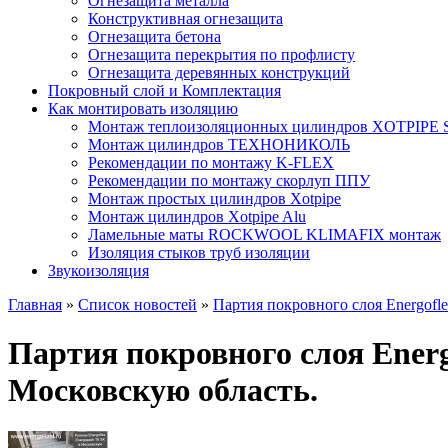
Огнезащита металла
Конструктивная огнезащита
Огнезащита бетона
Огнезащита перекрытия по профлисту
Огнезащита деревянных конструкций
Покровный слой и Комплектация
Как монтировать изоляцию
Монтаж теплоизоляционных цилиндров XOTPIPE SP
Монтаж цилиндров ТЕХНОНИКОЛЬ
Рекомендации по монтажу K-FLEX
Рекомендации по монтажу скорлуп ППУ
Монтаж простых цилиндров Xotpipe
Монтаж цилиндров Xotpipe Alu
Ламельные маты ROCKWOOL KLIMAFIX монтаж
Изоляция стыков труб изоляции
Звукоизоляция
Главная
»
Список новостей
»
Партия покровного слоя Energofl
Партия покровного слоя Ener
Московскую область.