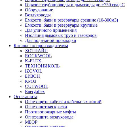
Горячие трубопроводы и дымоходы до +750 град.С
Оборудование
Воздуховоды
Емкости, баки и резервуары средние (10-300м3)
Емкости, баки и резервуары крупные
Для уличного применения
Изоляция дымовых труб и газоходов
Для подземной прокладки
Каталог по производителям
ХОТПАЙП
ROCKWOOL
K-FLEX
ТЕХНОНИКОЛЬ
IZOVOL
БИЗОН
КРОЗ
CUTWOOL
Energoflex
Огнезащита
Огнезащита кабеля и кабельных линий
Огнезащитная краска
Противопожарные муфты
Огнезащита воздуховода
МБОР