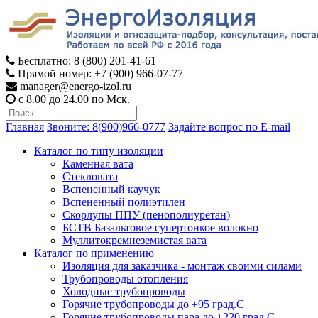
Бесплатно: 8 (800) 201-41-61
Прямой номер: +7 (900) 966-07-77
manager@energo-izol.ru
с 8.00 до 24.00 по Мск.
Главная
Звоните: 8(900)966-0777
Задайте вопрос по E-mail
Каталог по типу изоляции
Каменная вата
Стекловата
Вспененный каучук
Вспененный полиэтилен
Скорлупы ППУ (пенополиуретан)
БСТВ Базальтовое супертонкое волокно
Муллитокремнеземистая вата
Каталог по применению
Изоляция для заказчика - монтаж своими силами
Трубопроводы отопления
Холодные трубопроводы
Горячие трубопроводы до +95 град.С
Горячие трубопроводы пара до +220 град.С