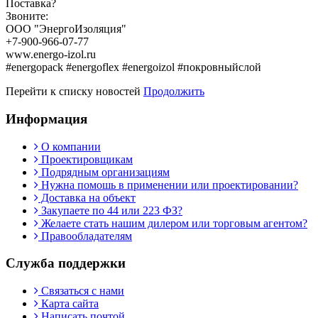
Поставка?
Звоните:
ООО "ЭнергоИзоляция"
+7-900-966-07-77
www.energo-izol.ru
#energopack #energoflex #energoizol #покровныйслой
Перейти к списку новостей
Продолжить
Информация
О компании
Проектировщикам
Подрядным организациям
Нужна помошь в применении или проектировании?
Доставка на объект
Закупаете по 44 или 223 ФЗ?
Желаете стать нашим дилером или торговым агентом?
Правообладателям
Служба поддержки
Связаться с нами
Карта сайта
Написать почтой