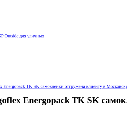
 Outside для уличных
ex Energopack TK SK самоклейки отгружена клиенту в Московску
goflex Energopack TK SK самок