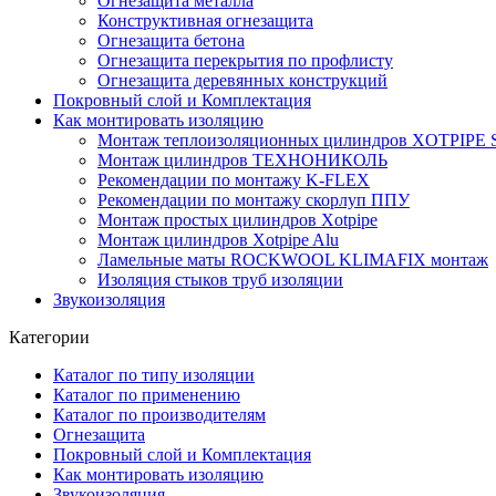
Огнезащита металла
Конструктивная огнезащита
Огнезащита бетона
Огнезащита перекрытия по профлисту
Огнезащита деревянных конструкций
Покровный слой и Комплектация
Как монтировать изоляцию
Монтаж теплоизоляционных цилиндров XOTPIPE SP
Монтаж цилиндров ТЕХНОНИКОЛЬ
Рекомендации по монтажу K-FLEX
Рекомендации по монтажу скорлуп ППУ
Монтаж простых цилиндров Xotpipe
Монтаж цилиндров Xotpipe Alu
Ламельные маты ROCKWOOL KLIMAFIX монтаж
Изоляция стыков труб изоляции
Звукоизоляция
Категории
Каталог по типу изоляции
Каталог по применению
Каталог по производителям
Огнезащита
Покровный слой и Комплектация
Как монтировать изоляцию
Звукоизоляция