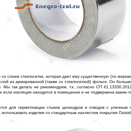
 со слоем стеклосетки, которая дает ему существенную (по мерка
 слой из армированной (также со стеклосеткой) фольги. Он больш
ы. Мы так делать не рекомендуем, т.к., согласно СП 61.13330.201
ом если изоляция находится в помещении и не подвержена каким-
тся для герметизации стыков цилиндров и отводов с уличным п
использовать изделия со стандартным нахлестом покрытия Outside,