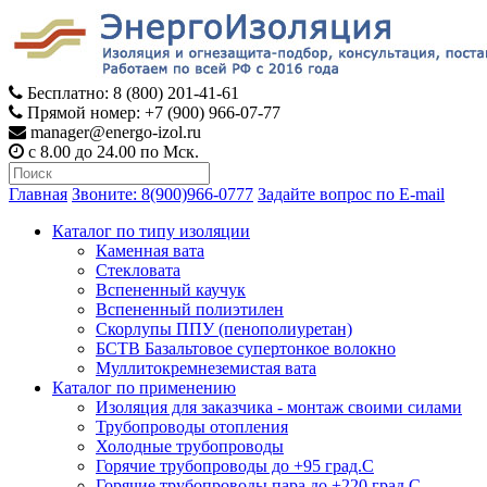
Бесплатно: 8 (800) 201-41-61
Прямой номер: +7 (900) 966-07-77
manager@energo-izol.ru
с 8.00 до 24.00 по Мск.
Главная
Звоните: 8(900)966-0777
Задайте вопрос по E-mail
Каталог по типу изоляции
Каменная вата
Стекловата
Вспененный каучук
Вспененный полиэтилен
Скорлупы ППУ (пенополиуретан)
БСТВ Базальтовое супертонкое волокно
Муллитокремнеземистая вата
Каталог по применению
Изоляция для заказчика - монтаж своими силами
Трубопроводы отопления
Холодные трубопроводы
Горячие трубопроводы до +95 град.С
Горячие трубопроводы пара до +220 град.С