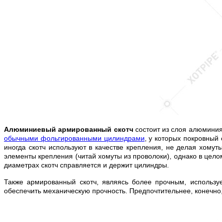
Алюминиевый армированный скотч
состоит из слоя алюминия
обычными фольгированными цилиндрами
, у которых покровный
иногда скотч используют в качестве крепления, не делая хомут
элементы крепления (читай хомуты из проволоки), однако в цел
диаметрах скотч справляется и держит цилиндры.
Также армированный скотч, являясь более прочным, используе
обеспечить механическую прочность. Предпочтительнее, конечно, 