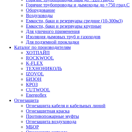
Горячие трубопроводы и дымоходы до +750 град.С
Оборудование
Воздуховоды
Емкости, баки и резервуары средние (10-300м3)
Емкости, баки и резервуары крупные
Для уличного применения
Изоляция дымовых труб и газоходов
Для подземной прокладки
Каталог по производителям
ХОТПАЙП
ROCKWOOL
K-FLEX
ТЕХНОНИКОЛЬ
IZOVOL
БИЗОН
КРОЗ
CUTWOOL
Energoflex
Огнезащита
Огнезащита кабеля и кабельных линий
Огнезащитная краска
Противопожарные муфты
Огнезащита воздуховода
МБОР