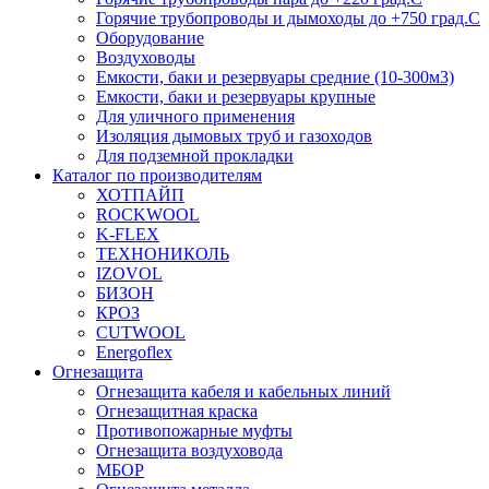
Горячие трубопроводы и дымоходы до +750 град.С
Оборудование
Воздуховоды
Емкости, баки и резервуары средние (10-300м3)
Емкости, баки и резервуары крупные
Для уличного применения
Изоляция дымовых труб и газоходов
Для подземной прокладки
Каталог по производителям
ХОТПАЙП
ROCKWOOL
K-FLEX
ТЕХНОНИКОЛЬ
IZOVOL
БИЗОН
КРОЗ
CUTWOOL
Energoflex
Огнезащита
Огнезащита кабеля и кабельных линий
Огнезащитная краска
Противопожарные муфты
Огнезащита воздуховода
МБОР