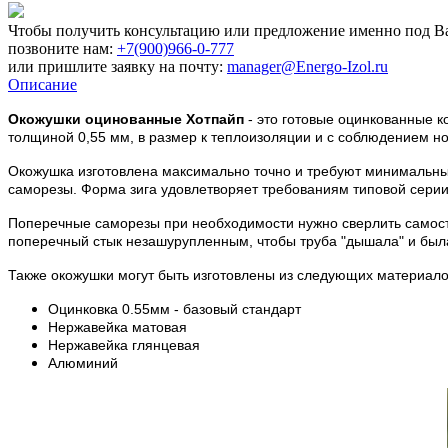
Чтобы получить консультацию или предложение именно под Ва
позвоните нам:
+7(900)966-0-777
или пришлите заявку на почту:
manager@Energo-Izol.ru
Описание
Окожушки оцинованные Хотпайп
- это готовые оцинкованные к
толщиной 0,55 мм, в размер к теплоизоляции и с соблюдением н
Окожушка изготовлена максимально точно и требуют минимальных
саморезы. Форма зига удовлетворяет требованиям типовой сери
Поперечные саморезы при необходимости нужно сверлить самостоя
поперечный стык незашурупленным, чтобы труба "дышала" и был
Также окожушки могут быть изготовлены из следующих материало
Оцинковка 0.55мм - базовый стандарт
Нержавейка матовая
Нержавейка глянцевая
Алюминий