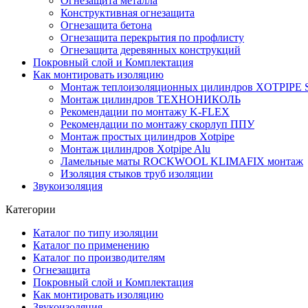
Огнезащита металла
Конструктивная огнезащита
Огнезащита бетона
Огнезащита перекрытия по профлисту
Огнезащита деревянных конструкций
Покровный слой и Комплектация
Как монтировать изоляцию
Монтаж теплоизоляционных цилиндров XOTPIPE SP
Монтаж цилиндров ТЕХНОНИКОЛЬ
Рекомендации по монтажу K-FLEX
Рекомендации по монтажу скорлуп ППУ
Монтаж простых цилиндров Xotpipe
Монтаж цилиндров Xotpipe Alu
Ламельные маты ROCKWOOL KLIMAFIX монтаж
Изоляция стыков труб изоляции
Звукоизоляция
Категории
Каталог по типу изоляции
Каталог по применению
Каталог по производителям
Огнезащита
Покровный слой и Комплектация
Как монтировать изоляцию
Звукоизоляция