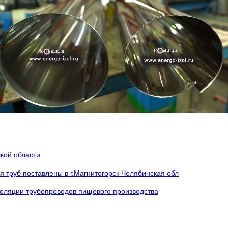
кой области
 труб поставлены в г.Магнитогорск Челябинская обл
золяции трубопроводов пищевого производства