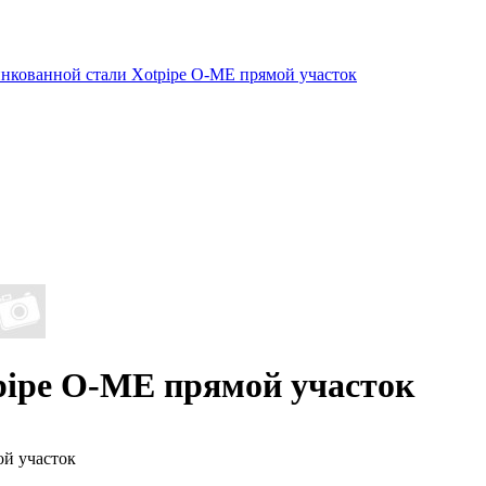
нкованной стали Xotpipe O-ME прямой участок
ipe O-ME прямой участок
й участок