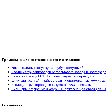
Примеры наших поставок с фото и описанием:
Как поставить окожушку на трубу с хомутами?
Изоляция трубопроводов Асфальтового завода в Волгоградс
Рязанский завод БСТ: Теплоизоляция паропроводов
Цилиндры Хотпайп, вайред маты и оцинкованные кожуха для
Изоляция трубопроводов битума на АБЗ в г.Рязань
Цилиндры Xotpipe SP и кожух из нержавеющей стали для и
Применение: