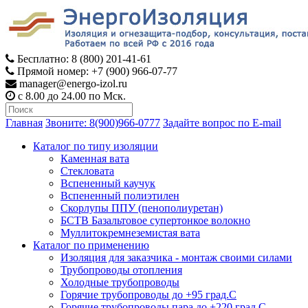
Бесплатно: 8 (800) 201-41-61
Прямой номер: +7 (900) 966-07-77
manager@energo-izol.ru
с 8.00 до 24.00 по Мск.
Главная
Звоните: 8(900)966-0777
Задайте вопрос по E-mail
Каталог по типу изоляции
Каменная вата
Стекловата
Вспененный каучук
Вспененный полиэтилен
Скорлупы ППУ (пенополиуретан)
БСТВ Базальтовое супертонкое волокно
Муллитокремнеземистая вата
Каталог по применению
Изоляция для заказчика - монтаж своими силами
Трубопроводы отопления
Холодные трубопроводы
Горячие трубопроводы до +95 град.С
Горячие трубопроводы пара до +220 град.С